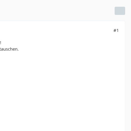
#1
!
tauschen.