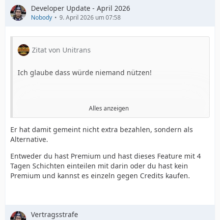
Developer Update - April 2026
Nobody
9. April 2026 um 07:58
Zitat von Unitrans
Ich glaube dass würde niemand nützen!
Alles anzeigen
Warum soll ich zahlen um zu wissen wie oft es ein
Er hat damit gemeint nicht extra bezahlen, sondern als
Geschäfft gibt?
Alternative.
Der Verkaufspreis(mein Umsatz) verändert sich daduch
Entweder du hast Premium und hast dieses Feature mit 4
denke nicht!
Tagen Schichten einteilen mit darin oder du hast kein
Premium und kannst es einzeln gegen Credits kaufen.
Und wenn man für Schichtpläne auch nochmal extra
Vertragsstrafe
zahlen soll, schreckt dass eher leute ab als neue dazu