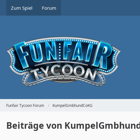
Zum Spiel
Forum
Funfair Tycoon Forum
KumpelGmbhundCoKG
Beiträge von KumpelGmbhun