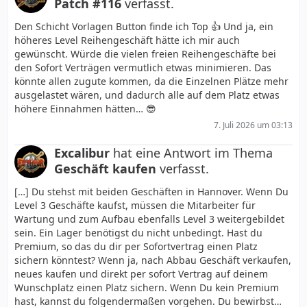
Patch #116
verfasst.
Den Schicht Vorlagen Button finde ich Top 👍 Und ja, ein
höheres Level Reihengeschäft hätte ich mir auch
gewünscht. Würde die vielen freien Reihengeschäfte bei
den Sofort Verträgen vermutlich etwas minimieren. Das
könnte allen zugute kommen, da die Einzelnen Plätze mehr
ausgelastet wären, und dadurch alle auf dem Platz etwas
höhere Einnahmen hätten… 😎
7. Juli 2026 um 03:13
Excalibur
hat eine Antwort im Thema
Geschäft kaufen
verfasst.
[…] Du stehst mit beiden Geschäften in Hannover. Wenn Du
Level 3 Geschäfte kaufst, müssen die Mitarbeiter für
Wartung und zum Aufbau ebenfalls Level 3 weitergebildet
sein. Ein Lager benötigst du nicht unbedingt. Hast du
Premium, so das du dir per Sofortvertrag einen Platz
sichern könntest? Wenn ja, nach Abbau Geschäft verkaufen,
neues kaufen und direkt per sofort Vertrag auf deinem
Wunschplatz einen Platz sichern. Wenn Du kein Premium
hast, kannst du folgendermaßen vorgehen. Du bewirbst…