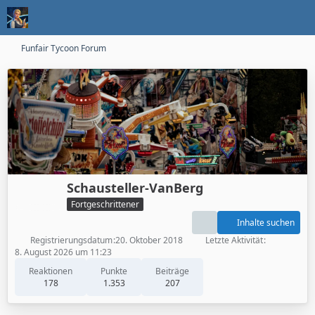
Funfair Tycoon Forum
Schausteller-VanBerg
Fortgeschrittener
Inhalte suchen
Registrierungsdatum
20. Oktober 2018
Letzte Aktivität
8. August 2026 um 11:23
Reaktionen
Punkte
Beiträge
178
1.353
207