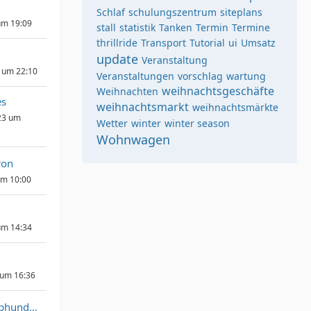
Schlaf
schulungszentrum
siteplans
um 19:09
stall
statistik
Tanken
Termin
Termine
thrillride
Transport
Tutorial
ui
Umsatz
update
Veranstaltung
 um 22:10
Veranstaltungen
vorschlag
wartung
weihnachtsgeschäfte
Weihnachten
s
weihnachtsmarkt
weihnachtsmärkte
23 um
Wetter
winter
winter season
Wohnwagen
ron
um 10:00
um 14:34
 um 16:36
KumpelGmbhundCoKG