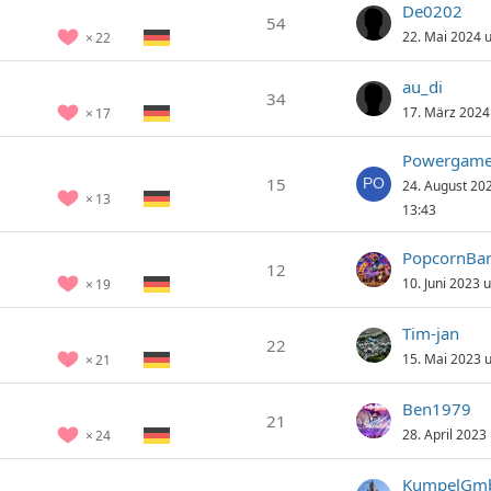
De0202
54
22. Mai 2024 
22
au_di
34
17. März 2024
17
Powergame
15
24. August 20
13
13:43
PopcornBa
12
10. Juni 2023 
19
Tim-jan
22
15. Mai 2023 
21
Ben1979
21
28. April 2023
24