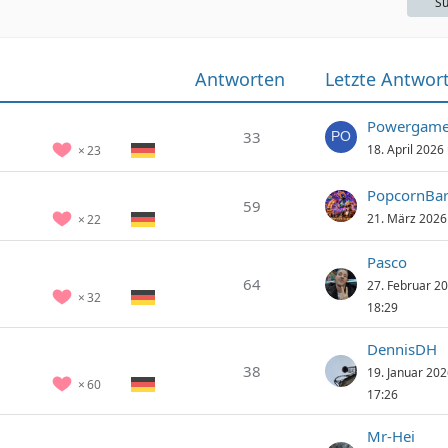
Su
Antworten
Letzte Antwor
Powergame
33
18. April 2026
23
PopcornBa
59
21. März 2026
22
Pasco
64
27. Februar 2
32
18:29
DennisDH
38
19. Januar 20
60
17:26
Mr-Hei