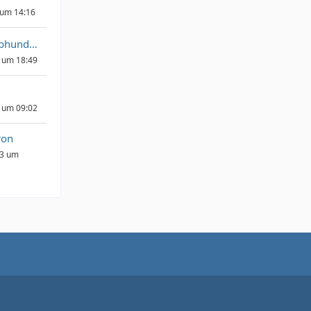
 um 14:16
KumpelGmbhundCoKG
 um 18:49
 um 09:02
ron
23 um