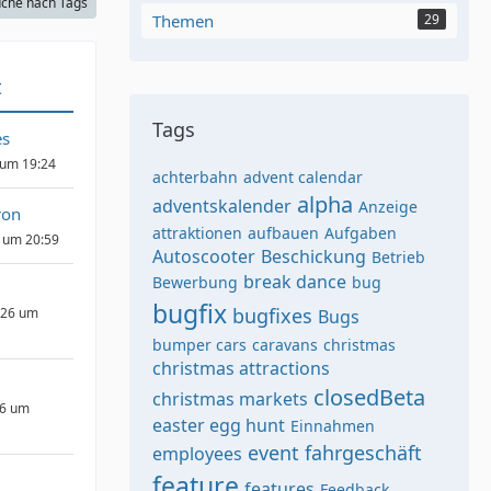
che nach Tags
Themen
29
t
Tags
s
 um 19:24
achterbahn
advent calendar
alpha
adventskalender
Anzeige
ron
attraktionen
aufbauen
Aufgaben
 um 20:59
Autoscooter
Beschickung
Betrieb
break dance
Bewerbung
bug
bugfix
bugfixes
026 um
Bugs
bumper cars
caravans
christmas
christmas attractions
closedBeta
christmas markets
26 um
easter egg hunt
Einnahmen
event
fahrgeschäft
employees
feature
features
Feedback