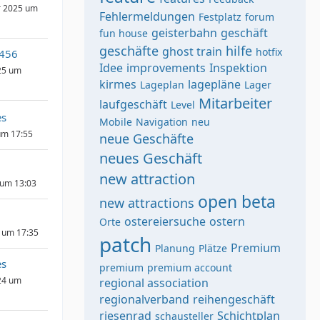
r 2025 um
Fehlermeldungen
Festplatz
forum
geisterbahn
geschäft
fun house
geschäfte
hilfe
ghost train
hotfix
456
Idee
improvements
Inspektion
25 um
kirmes
lagepläne
Lageplan
Lager
Mitarbeiter
laufgeschäft
Level
s
Mobile
Navigation
neu
um 17:55
neue Geschäfte
neues Geschäft
new attraction
 um 13:03
open beta
new attractions
ostereiersuche
ostern
Orte
 um 17:35
patch
Premium
Planung
Plätze
s
premium
premium account
24 um
regional association
regionalverband
reihengeschäft
riesenrad
Schichtplan
schausteller