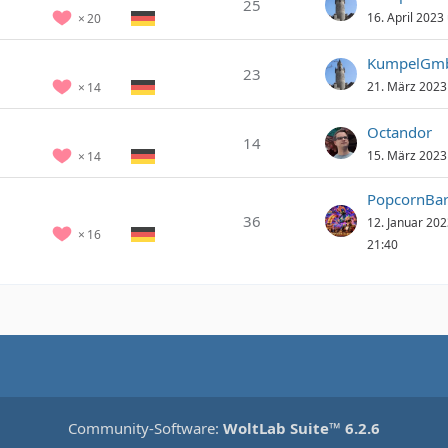
25
16. April 2023
20
23
21. März 2023
14
Octandor
14
15. März 2023
14
PopcornBa
36
12. Januar 20
16
21:40
Community-Software:
WoltLab Suite™ 6.2.6