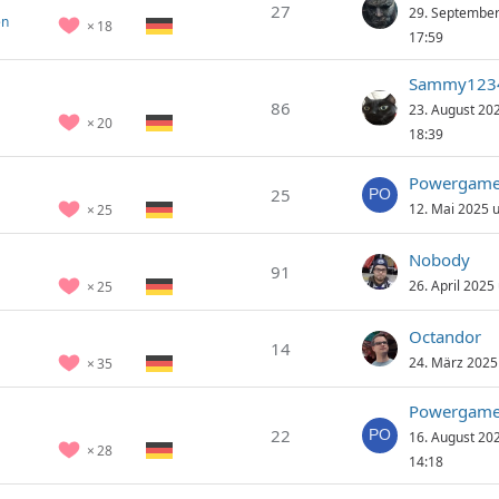
27
29. Septembe
en
18
17:59
Sammy123
86
23. August 20
20
18:39
Powergame
25
12. Mai 2025 
25
Nobody
91
26. April 2025
25
Octandor
14
24. März 2025
35
Powergame
22
16. August 20
28
14:18