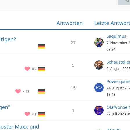
Su
Antworten
Letzte Antwor
Saquimus
itigen?
27
7. November 
09:24
Schaustell
5
9. August 202
2
Powergame
15
24. August 20
13
13:43
gen"
OlafVonSeif
1
27. Juli 2023 
1
ooster Maxx und