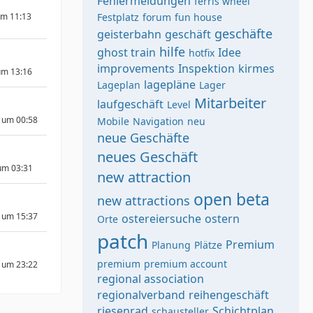
Fehlermeldungen
ferris wheel
um 11:13
Festplatz
forum
fun house
geschäfte
geisterbahn
geschäft
hilfe
ghost train
Idee
hotfix
improvements
Inspektion
kirmes
um 13:16
lagepläne
Lageplan
Lager
Mitarbeiter
laufgeschäft
Level
 um 00:58
Mobile
Navigation
neu
neue Geschäfte
neues Geschäft
um 03:31
new attraction
open beta
new attractions
 um 15:37
ostereiersuche
ostern
Orte
patch
Premium
Planung
Plätze
premium
premium account
 um 23:22
regional association
regionalverband
reihengeschäft
riesenrad
Schichtplan
schausteller