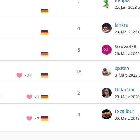
Benj88
1
25. Juni 2023 
Jankru
4
20. Mai 2023 
Struwel78
5
26. März 2022
epstan
18
3. März 2022 
26
Octandor
2
k
20. März 2020
2
Excalibur
4
30. März 2019
7