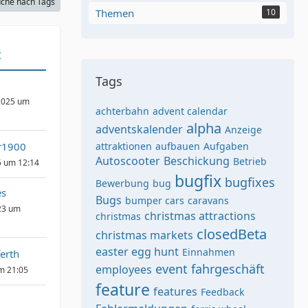
che nach Tags
Themen
10
t
Tags
2025 um
achterbahn
advent calendar
alpha
adventskalender
Anzeige
er1900
attraktionen
aufbauen
Aufgaben
Autoscooter
Beschickung
Betrieb
5 um 12:14
bugfix
bugfixes
Bewerbung
bug
s
Bugs
bumper cars
caravans
23 um
christmas attractions
christmas
closedBeta
christmas markets
easter egg hunt
Einnahmen
erth
event
fahrgeschäft
employees
um 21:05
feature
features
Feedback