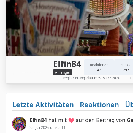
Elfin84
Reaktionen
Punkte
42
297
Anfänger
Registrierungsdatum
6. März 2020
Le
Letzte Aktivitäten
Reaktionen
Üb
Elfin84
hat mit
auf den Beitrag von
Ge
25. Juli 2026 um 05:11