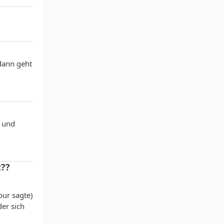
 dann geht
u und
??
bur sagte)
er sich