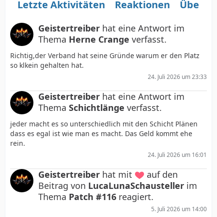
Letzte Aktivitäten
Reaktionen
Über m
Geistertreiber
hat eine Antwort im
Thema
Herne Crange
verfasst.
Richtig,der Verband hat seine Gründe warum er den Platz
so klkein gehalten hat.
24. Juli 2026 um 23:33
Geistertreiber
hat eine Antwort im
Thema
Schichtlänge
verfasst.
jeder macht es so unterschiedlich mit den Schicht Plänen
dass es egal ist wie man es macht. Das Geld kommt ehe
rein.
24. Juli 2026 um 16:01
Geistertreiber
hat mit
auf den
Beitrag von
LucaLunaSchausteller
im
Thema
Patch #116
reagiert.
5. Juli 2026 um 14:00