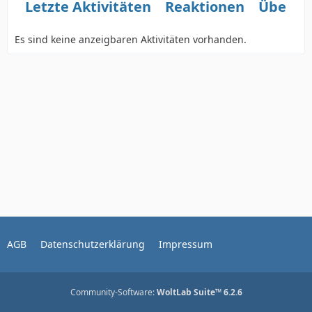
Letzte Aktivitäten
Reaktionen
Über m
Es sind keine anzeigbaren Aktivitäten vorhanden.
AGB
Datenschutzerklärung
Impressum
Community-Software:
WoltLab Suite™ 6.2.6