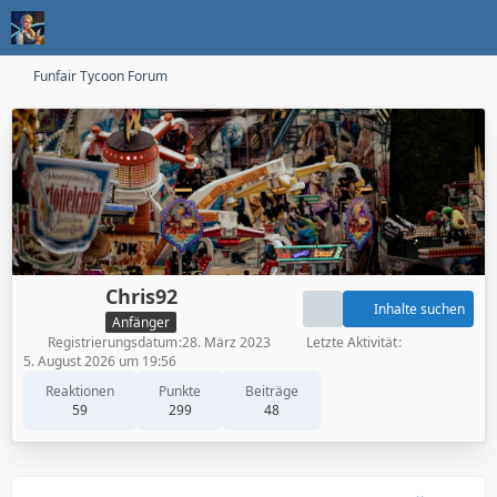
Funfair Tycoon Forum
Chris92
Inhalte suchen
Anfänger
Registrierungsdatum
28. März 2023
Letzte Aktivität
5. August 2026 um 19:56
Reaktionen
Punkte
Beiträge
59
299
48