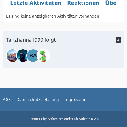
Letzte Aktivitäten
Reaktionen
Über m
Es sind keine anzeigbaren Aktivitäten vorhanden.
Tanzhanna1990 folgt
4
AGB
Datenschutzerklärung
Impressum
Community-Software:
WoltLab Suite™ 6.2.6